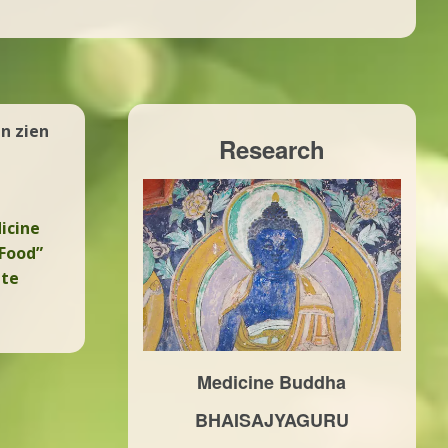
n zien
Research
icine
 Food”
hte
Medicine Buddha
BHAISAJYAGURU