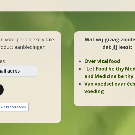
 in voor periodieke vitale
Wat wij graag zoude
roduct aanbiedingen:
dat jij leest:
es:
Over vitalfood
“Let Food be thy Med
and Medicine be thy
Van voedsel naar éc
voeding
kie Preferences