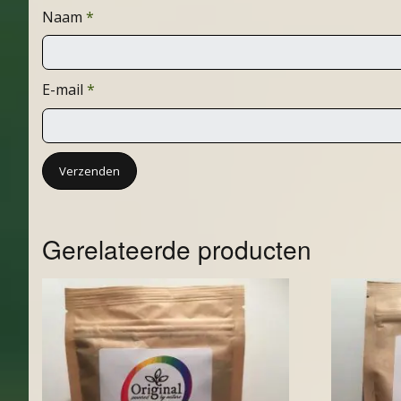
Naam
*
E-mail
*
Gerelateerde producten