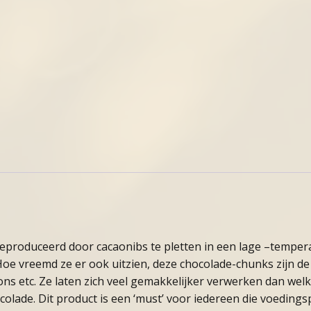
produceerd door cacaonibs te pletten in een lage –temperat
Hoe vreemd ze er ook uitzien, deze chocolade-chunks zijn d
ons etc. Ze laten zich veel gemakkelijker verwerken dan we
lade. Dit product is een ‘must’ voor iedereen die voeding