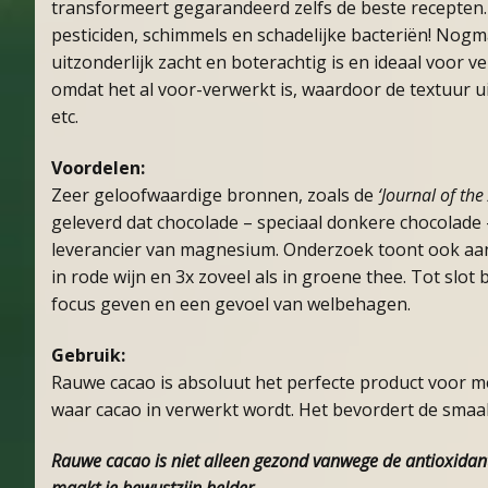
transformeert gegarandeerd zelfs de beste recepten. 
pesticiden, schimmels en schadelijke bacteriën! Nogm
uitzonderlijk zacht en boterachtig is en ideaal voor 
omdat het al voor-verwerkt is, waardoor de textuur ui
etc.
Voordelen:
Zeer geloofwaardige bronnen, zoals de
‘Journal of the
geleverd dat chocolade – speciaal donkere chocolad
leverancier van magnesium. Onderzoek toont ook aan d
in rode wijn en 3x zoveel als in groene thee. Tot sl
focus geven en een gevoel van welbehagen.
Gebruik:
Rauwe cacao is absoluut het perfecte product voor m
waar cacao in verwerkt wordt. Het bevordert de smaak
Rauwe cacao is niet alleen gezond vanwege de antioxidanten
maakt je bewustzijn helder.