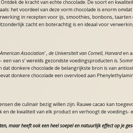
Ontdek de kracht van echte chocolade. De soort en kwalitei
aals: het voordeel van deze vorm chocolade is enorm omdat 
verwerking in recepten voor ijs, smoothies, bonbons, taarte
tzonderlijk zacht en boterachtig is en ideaal voor verwerkin
 American Association’ , de Universiteit van Cornell, Harvard
en a
e – een van s’ werelds gezondste voedingsproducten is. So
at donkere chocolade de belangrijkste bron is van antioxid
ot bevat donkere chocolade een overvloed aan Phenylethylami
ensen die culinair bezig willen zijn. Rauwe cacao kan toeg
 en de kwaliteit van elk product en verhoogt de voedings- 
, maar heeft ook een heel soepel en natuurlijk effect op je gestel