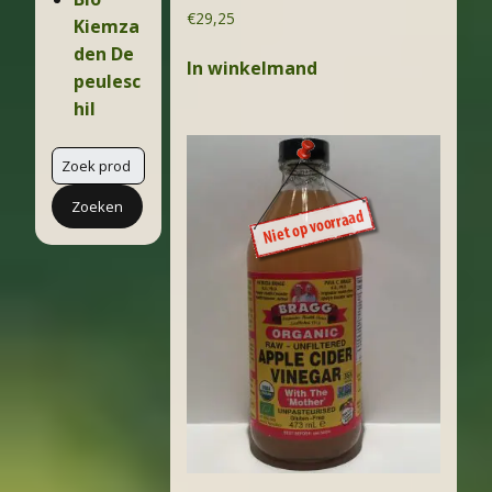
€
29,25
Kiemza
den De
In winkelmand
peulesc
hil
Zoeken