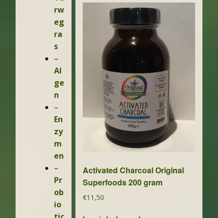
rw
eg
ra
s
Al
ge
n
En
zy
m
en
Activated Charcoal Original
Pr
Superfoods 200 gram
ob
€
11,50
io
tic