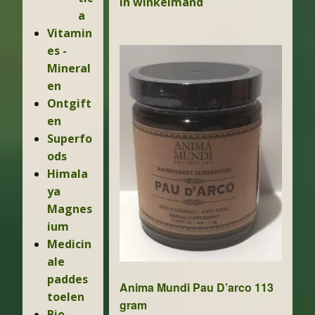
In winkelmand
a
Vitamin
es -
Mineral
en
Ontgift
en
Superfo
ods
Himala
ya
Magnes
ium
Medicin
ale
paddes
Anima Mundi Pau D’arco 113
toelen
gram
Bio